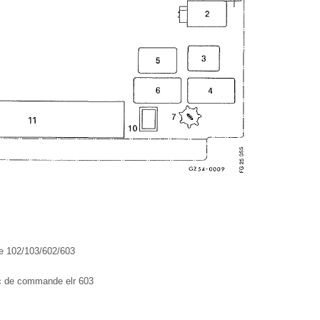
e 102/103/602/603
oc de commande elr 603