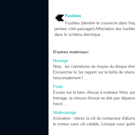
Fusibles
Fusibles (derrière le couvercle dans l'e
jambes côté passager) Affectation des fusibles
dans le schéma électrique ...
D'autres materiaux:
Montage
Nota : les cannelures du moyeu du disque d'emb
Enciencher le 1er rapport sur la boîte de vitess
horizontalement l ...
Poids
Essais sur le banc d'essai à rouleaux Nota: pou
freinage, ia vitesse d'essai ne doit pas dépass
foncti ...
Ntidémarrage
Activation : retirez la clé du contacteur d'all
le moteur sans clé valable. Lorsque vous quittez