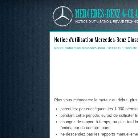
Notice d'utilisation Mercedes-Benz Clas
Notice d'utilisation Mercedes-Benz Classe G
/
Conduite 
Plus vous ménagerez le moteur au début, plus v
parcourez par conséquent les 1 000 premiers
pendant cette période, évitez de solliciter 
changez de rapport à temps, au plus tard lor
l'indicateur du compte-tours.
ne descendez pas les rapports manuellement