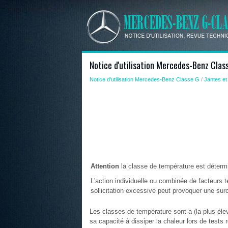
Notice d'utilisation Mercedes-Benz Clas
Notice d'utilisation Mercedes-Benz Classe G
/
Jantes et
Attention
la classe de température est déterm
L'action individuelle ou combinée de facteurs t
sollicitation excessive peut provoquer une surc
Les classes de température sont a (la plus élev
sa capacité à dissiper la chaleur lors de tests