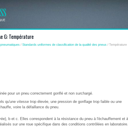
se G: Température
 pneumatiques
/
Standards uniformes de classification de la qualité des pneus
/ Température
inée pour un pneu correctement gonflé et non surchargé.
els qu'une vitesse trop élevée, une pression de gonflage trop faible ou une
hauffe, voire la défaillance du pneu.
ée), b et c. Elles correspondent à la résistance du pneu à l'échauffement et 
 réalisés sur une roue spécifique dans des conditions contrôlées en laboratoire