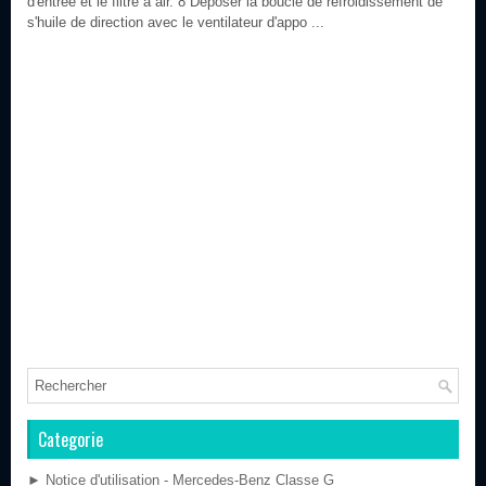
d'entrée et le filtre à air. 8 Déposer la boucle de refroidissement de
s'huile de direction avec le ventilateur d'appo ...
Categorie
► Notice d'utilisation - Mercedes-Benz Classe G