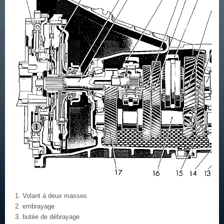
Volant à deux masses
embrayage
butée de débrayage