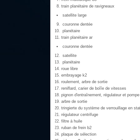
train planétaire de ravigneaux
satellite large
couronne dentée
planétaire
train planétaire ar
couronne dentée
satellite
planétaire
roue libre
embrayage k2
roulement, arbre de sortie
reniflard, carier de boîîe de vitesses
pignon d'entraînement, régulateur et pompe
arbre de sortie
tringierte du système de verrouillage en st
régulateur centrifuge
filtre à huile
ruban de frein b2
plaque de sélection