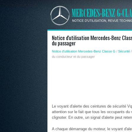
Notice d'utilisation Mercedes-Benz Clas
du passager
Notice d'utilisation Mercedes-Benz Classe G
/
Sécurité
du conducteur et du passager
Le voyant d'alerte des ceintures de sécurité Vqu
attention sur le fait que tous les occupants du
clignoter. En outre, un signal d'alerte peut retent
A chaque démarrage du moteur, le voyant d'ale