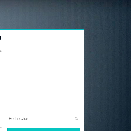
t
té
e