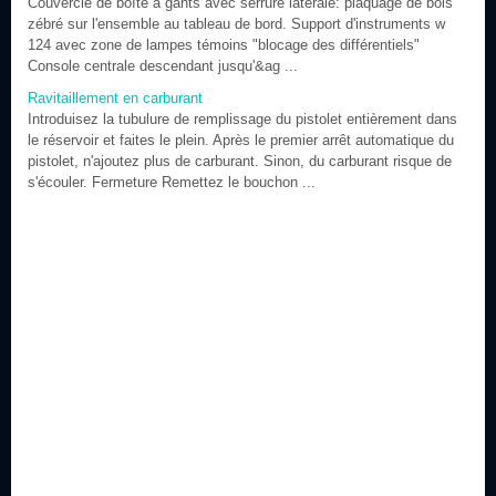
Couvercle de boîte à gants avec serrure latérale: plaquage de bois
zébré sur l'ensemble au tableau de bord. Support d'instruments w
124 avec zone de lampes témoins "blocage des différentiels"
Console centrale descendant jusqu'&ag ...
Ravitaillement en carburant
Introduisez la tubulure de remplissage du pistolet entièrement dans
le réservoir et faites le plein. Après le premier arrêt automatique du
pistolet, n'ajoutez plus de carburant. Sinon, du carburant risque de
s'écouler. Fermeture Remettez le bouchon ...