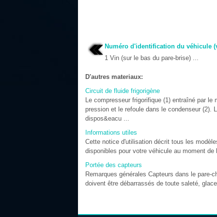
Numéro d'identification du véhicule (
1 Vin (sur le bas du pare-brise) ...
D'autres materiaux:
Circuit de fluide frigorigène
Le compresseur frigorifique (1) entraîné par le 
pression et le refoule dans le condenseur (2). 
dispos&eacu ...
Informations utiles
Cette notice d'utilisation décrit tous les modè
disponibles pour votre véhicule au moment de la 
Portée des capteurs
Remarques générales Capteurs dans le pare-ch
doivent être débarrassés de toute saleté, glace 