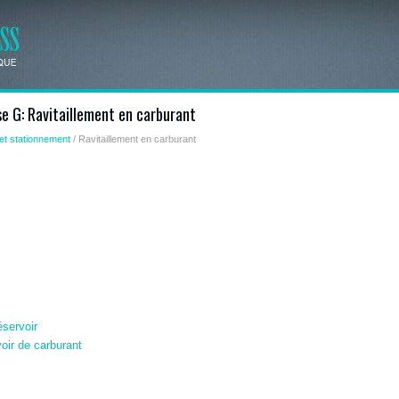
se G: Ravitaillement en carburant
et stationnement
/ Ravitaillement en carburant
éservoir
oir de carburant