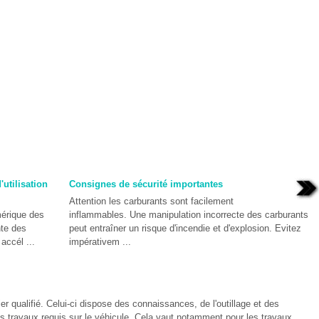
'utilisation
Consignes de sécurité importantes
Attention les carburants sont facilement
mérique des
inflammables. Une manipulation incorrecte des carburants
nte des
peut entraîner un risque d'incendie et d'explosion. Evitez
accél ...
impérativem ...
r qualifié. Celui-ci dispose des connaissances, de l'outillage et des
es travaux requis sur le véhicule. Cela vaut notamment pour les travaux