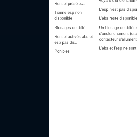
voyant d'enclencheme
Rentiel présélec..
L'esp n'est pas dispon
Tionné esp non
disponible
L'abs reste disponible
Blocages de diffé..
Un blocage de différe
d'enclenchement (oran
Rentiel activés abs et
contacteur s'allument
esp pas dis..
L'abs et l'esp ne sont
Ponibles