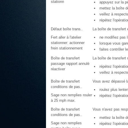
stationn
appuyez sur la péd
mettez la boîte d
veillez à respect
répétez l'opératio
Défaut boîte trans..
La boîte de transfert
Fert aller à l'atelier
ne modifiez pas la
stationner: actionner
lorsque vous garez
frein stationnement
faites contrôler le
Boîte de transfert
La boîte de transfer
passage rapport annulé
répétez l'opératio
réactiver
veillez à respect
Boîte de transfert
Vous avez dépassé la
conditions de pas..
roulez plus lente
Sage non remplies rouler
répétez l'opératio
à 25 mph max.
Boîte de transfert
Vous n'avez pas resp
conditions de pas..
mettez la boîte d
Sage non remplies
répétez l'opératio