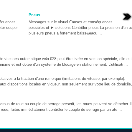
Pneus
séquences
Messages sur le visuel Causes et conséquences
êter couper
possibles et ► solutions Contrôler pneus La pression d'un o
plusieurs pneus a fortement baiss&eacu ...
e vitesses automatique w4a 028 peut être livrée en version spéciale; elle est
isme et est dotée d'un système de blocage en stationnement. L'utilisati ...
latives à la traction d'une remorque (limitations de vitesse, par exemple).
ux dispositions locales en vigueur, non seulement sur votre lieu de domicile,
écrous de roue au couple de serrage prescrit, les roues peuvent se détacher. I
roue, faites immédiatement contrôler le couple de serrage par un ate ...