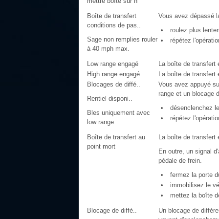
mettre boîte sur n
Boîte de transfert
Vous avez dépassé la
conditions de pas..
roulez plus lente
Sage non remplies rouler
répétez l'opératio
à 40 mph max.
Low range engagé
La boîte de transfert 
High range engagé
La boîte de transfert 
Blocages de diffé..
Vous avez appuyé sur 
range et un blocage d
Rentiel disponi..
désenclenchez les
Bles uniquement avec
répétez l'opératio
low range
Boîte de transfert au
La boîte de transfert 
point mort
En outre, un signal d
pédale de frein.
fermez la porte d
immobilisez le véh
mettez la boîte de
Blocage de diffé..
Un blocage de différe