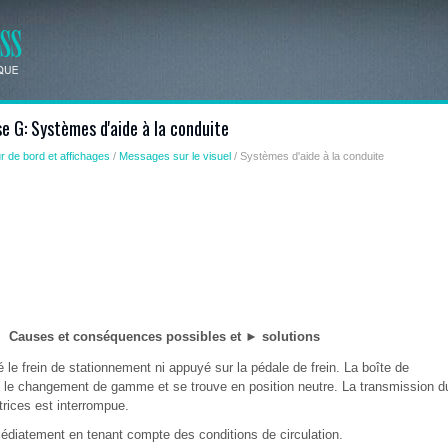
e G: Systèmes d'aide à la conduite
r de bord et affichages
/
Messages sur le visuel
/ Systèmes d'aide à la conduite
Causes et conséquences possibles et ► solutions
 le frein de stationnement ni appuyé sur la pédale de frein. La boîte de
pu le changement de gamme et se trouve en position neutre. La transmission d
rices est interrompue.
diatement en tenant compte des conditions de circulation.