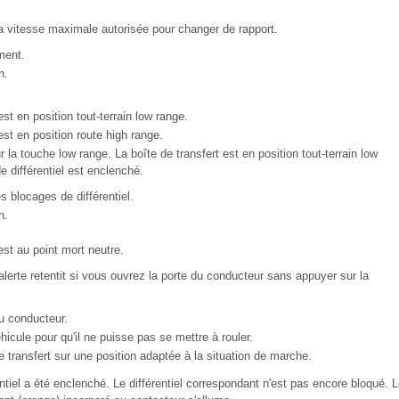
 vitesse maximale autorisée pour changer de rapport.
ment.
n.
est en position tout-terrain low range.
est en position route high range.
la touche low range. La boîte de transfert est en position tout-terrain low
e différentiel est enclenché.
 blocages de différentiel.
n.
est au point mort neutre.
'alerte retentit si vous ouvrez la porte du conducteur sans appuyer sur la
u conducteur.
icule pour qu'il ne puisse pas se mettre à rouler.
 transfert sur une position adaptée à la situation de marche.
ntiel a été enclenché. Le différentiel correspondant n'est pas encore bloqué. L