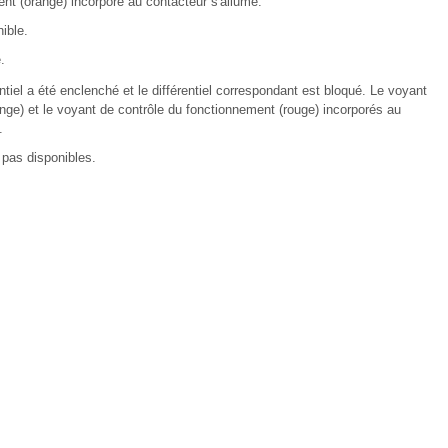
nt (orange) incorporé au contacteur s'allume.
ible.
.
ntiel a été enclenché et le différentiel correspondant est bloqué. Le voyant
ge) et le voyant de contrôle du fonctionnement (rouge) incorporés au
.
 pas disponibles.