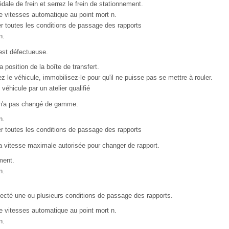
ale de frein et serrez le frein de stationnement.
e vitesses automatique au point mort n.
er toutes les conditions de passage des rapports
n.
 est défectueuse.
 position de la boîte de transfert.
 le véhicule, immobilisez-le pour qu'il ne puisse pas se mettre à rouler.
 véhicule par un atelier qualifié
t n'a pas changé de gamme.
n.
er toutes les conditions de passage des rapports
 vitesse maximale autorisée pour changer de rapport.
ment.
n.
ecté une ou plusieurs conditions de passage des rapports.
e vitesses automatique au point mort n.
n.