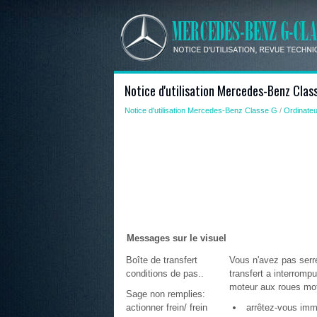
Notice d'utilisation Mercedes-Benz Class
Notice d'utilisation Mercedes-Benz Classe G
/
Ordinateu
Messages sur le visuel
Boîte de transfert
Vous n'avez pas serré
conditions de pas..
transfert a interrom
moteur aux roues mot
Sage non remplies:
actionner frein/ frein
arrêtez-vous immé