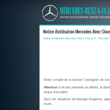
Notice d'utilisation Mercedes-Benz Class
Notice d'utilisation Mercedes-Benz Classe G
/
Sécurité
Tenez compte de la section "consignes de sécu
Attention
si le bas présente un défaut, la dista
risque d'accident.
Dans les situations de freinage d'urgence, app
roues.