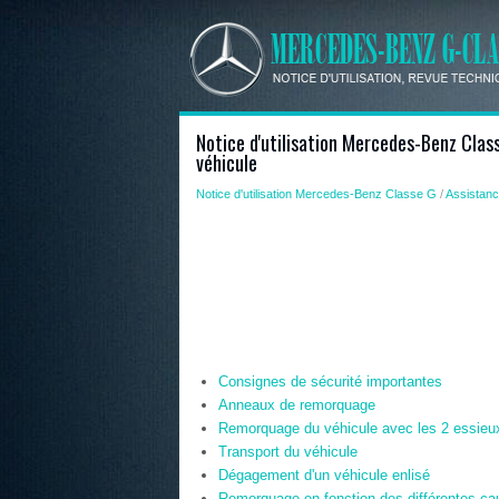
Notice d'utilisation Mercedes-Benz Cla
véhicule
Notice d'utilisation Mercedes-Benz Classe G
/
Assistan
Consignes de sécurité importantes
Anneaux de remorquage
Remorquage du véhicule avec les 2 essieux
Transport du véhicule
Dégagement d'un véhicule enlisé
Remorquage en fonction des différentes c