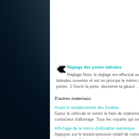
Réglage des portes latérales
Réglage Nota: le réglage est effectué a
latérales ouvertes et est en principe le même 
portes. 1 Ouvrir la porte, desserrer la g&acir ..
D'autres materiaux:
Avant le remplacement des fusibles
Garez le véhicule et serrez le frein de station
contacteur d'allumage. Tous les voyants qui se 
Affichage de la notice d'utilisation numérique
Appuyez sur le bouton-pression rotatif de com