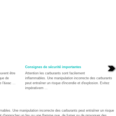
Consignes de sécurité importantes
euvent être
Attention les carburants sont facilement
que de
inflammables. Une manipulation incorrecte des carburants
 l'&eac ...
peut entraîner un risque d'incendie et d'explosion. Evitez
impérativem ...
mmables. Une manipulation incorrecte des carburants peut entraîner un risque
ent d'approcher un feu ou une flamme nue, de fumer ou de provoquer des