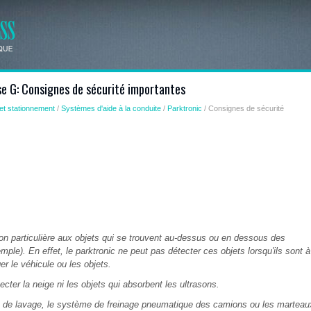
se G: Consignes de sécurité importantes
et stationnement
/
Systèmes d'aide à la conduite
/
Parktronic
/ Consignes de sécurité
n particulière aux objets qui se trouvent au-dessus ou en dessous des
ple). En effet, le parktronic ne peut pas détecter ces objets lorsqu'ils sont à
 le véhicule ou les objets.
cter la neige ni les objets qui absorbent les ultrasons.
ons de lavage, le système de freinage pneumatique des camions ou les marteau