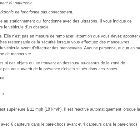
ment du parktronic.
parktronic ne fonctionne pas correctement.
de au stationnement qui fonctionne avec des ultrasons. Il vous indique de
e le véhicule d'un obstacle.
. Elle n'est pas en mesure de remplacer l'attention que vous devez apporter 
êtes responsable de la sécurité lorsque vous effectuez des manoeuvres.
 du véhicule avant d'effectuer des manoeuvres. Aucune personne, aucun anim
zone de manoeuvre.
es ni des objets qui se trouvent en dessous/ au-dessus de la zone de
ut pas vous avertir de la présence d'objets situés dans ces zones.
que
u n
 est supérieure à 11 mph (18 km/h). Il est réactivé automatiquement lorsque la
le avec 6 capteurs dans le pare-chocs avant et 4 capteurs dans le pare-chocs