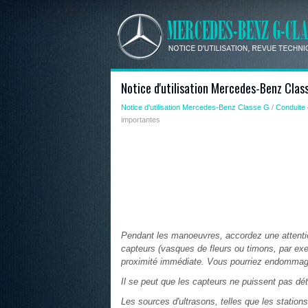
Notice d'utilisation Mercedes-Benz Clas
Notice d'utilisation Mercedes-Benz Classe G
/
Conduite 
importantes
Pendant les manoeuvres, accordez une attentio
capteurs (vasques de fleurs ou timons, par exem
proximité immédiate. Vous pourriez endommager
Il se peut que les capteurs ne puissent pas déte
Les sources d'ultrasons, telles que les stati