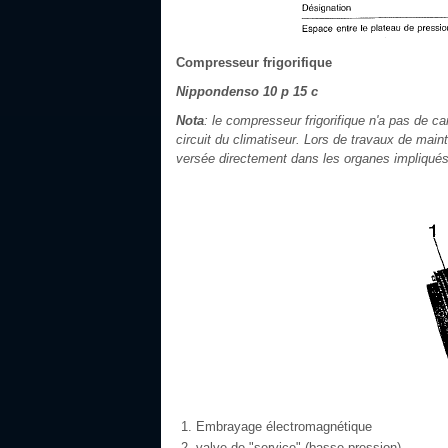
Compresseur frigorifique
Nippondenso 10 p 15 c
Nota
: le compresseur frigorifique n'a pas de ca
circuit du climatiseur. Lors de travaux de mainte
versée directement dans les organes impliqués
Embrayage électromagnétique
valve de "service" (basse pression)