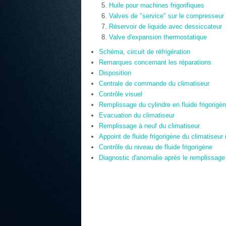
Huile pour machines frigorifiques
Valves de "service" sur le compresseur 
Réservoir de liquide avec dessiccateur
Valve d'expansion thermostatique
Schéma, circuit de réfrigération
Remarques concernant les réparations
Disposition
Centrale de commande du climatiseur
Contrôle visuel
Remplissage du cylindre en fluide frigorigè
Evacuation du climatiseur
Remplissage à neuf du climatiseur
Appoint de fluide frigorigène du climatiseur
Contrôle du niveau de fluide frigorigène
Diagnostic d'anomalie après le remplissage