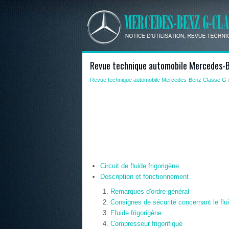
Revue technique automobile Mercedes-Be
Revue technique automobile Mercedes-Benz Classe G
/
Circuit de fluide frigorigène
Description et fonctionnement
Remarques d'ordre général
Consignes de sécurité concernant le flui
Ffuide frigorigène
Compresseur frigorifique