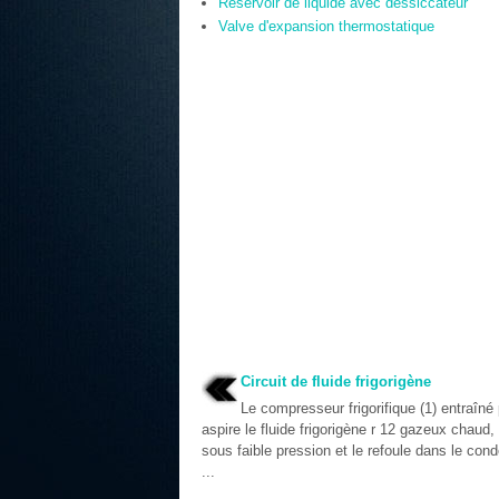
Réservoir de liquide avec dessiccateur
Valve d'expansion thermostatique
Circuit de fluide frigorigène
Le compresseur frigorifique (1) entraîné
aspire le fluide frigorigène r 12 gazeux chaud,
sous faible pression et le refoule dans le cond
...