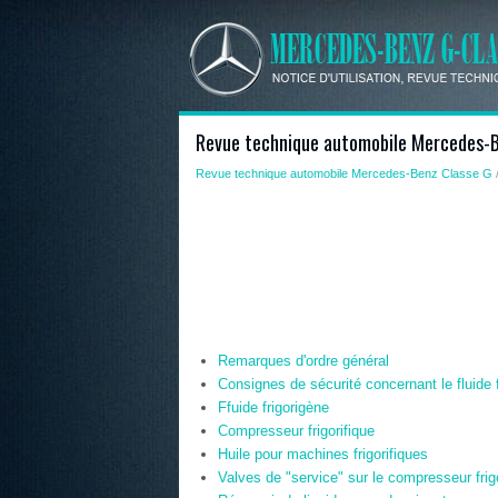
Revue technique automobile Mercedes-B
Revue technique automobile Mercedes-Benz Classe G
Remarques d'ordre général
Consignes de sécurité concernant le fluide f
Ffuide frigorigène
Compresseur frigorifique
Huile pour machines frigorifiques
Valves de "service" sur le compresseur frig