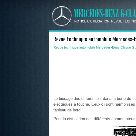
Revue technique automobile Mercedes-Be
Revue technique automobile Mercedes-Benz Classe G
Le biocage des différentiels dans la boîte de tr
électriques à touche. Ceux-ci sont harmonisé
tableau de bord.
Pour la distinction des différents commutateur