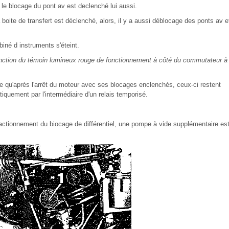
 le blocage du pont av est declenché lui aussi.
a boite de transfert est déclenché, alors, il y a aussi déblocage des ponts av e
né d instruments s'éteint.
xtinction du témoin lumineux rouge de fonctionnement à côté du commutateur à
te qu'après l'arrêt du moteur avec ses blocages enclenchés, ceux-ci restent
quement par l'intermédiaire d'un relais temporisé.
actionnement du biocage de différentiel, une pompe à vide supplémentaire es