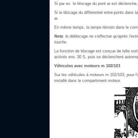
Si par ex. Ie blocage du pont ar est déclenche,
Si ie blocage du différentiel entre-ponts dans l
ar.
En même temps, la iarnpe témoin dans le combi
Nota
: le déblocage ne s'effectue qu'après l'e
touche
.
La fonction de blocage est conçue de telle sor
activés env. 30 S, puis se déclenchent automati
Véhicules avec moteurs m 102/103
Sur les véhicules à moteurs m 102/103, pour l'
installé dans le compartiment moteur.