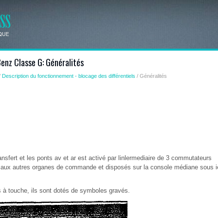
nz Classe G: Généralités
/
Description du fonctionnement - blocage des différentiels
/ Généralités
ansfert et les ponts av et ar est activé par linlermediaire de 3 commutateurs
s aux autres organes de commande et disposés sur la console médiane sous i
s à touche, ils sont dotés de symboles gravés.